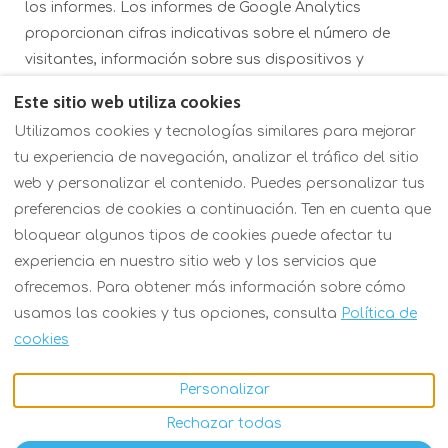
los informes. Los informes de Google Analytics
proporcionan cifras indicativas sobre el número de
visitantes, información sobre sus dispositivos y
comportamiento en este sitio web.
Este sitio web utiliza cookies
Utilizamos cookies y tecnologías similares para mejorar
tu experiencia de navegación, analizar el tráfico del sitio
web y personalizar el contenido. Puedes personalizar tus
Política de privacidad
preferencias de cookies a continuación. Ten en cuenta que
Servicios en Ylläs (EN)
bloquear algunos tipos de cookies puede afectar tu
¿Interesado en anunciar su propiedad?
experiencia en nuestro sitio web y los servicios que
ofrecemos. Para obtener más información sobre cómo
usamos las cookies y tus opciones, consulta
Política de
Español
EUR
+358 50 952 0123
cookies
Personalizar
Ylläsjärvi, Finlandia
©
2026
Hi Ylläs
Todos los
95980
.
derechos reservados
-
Rechazar todas
Email
:
Powered by
Lodgify